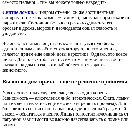
самостоятельно! Этим вы можете только навредить.
Снятие ломки
.
Синдром отмены, он же абстинентный
синдром, он же так называемая ломка, наступает при отказе от
наркотиков. Состояние больного резко ухудшается, его
бросает в дрожь, морозит, наблюдается общая слабость и
упадок сил.
Человек, испытывающий ломку, терпит ужасную боль,
единственным способом унять которую, по его мнению,
является прием еще одной дозы наркотика. Однако, это вовсе
не так. Для того, чтобы снять симптомы ломки, достаточно
вызвать на дом врача, который облегчит страдания
зависимого.
Вызов на дом врача – еще не решение проблемы
У всех описанных случаев, чаще всего один корень.
Зависимость — алкогольная либо наркотическая. Снять ломку
или вывести из запоя, еще не означает решить проблему. Для
большинства пациентов нарколога, единственный разумный
выход – обратиться в центр. Лишь полностью излечившись от
пагубной зависимости возможно навсегда забыть о ломке или
запоях.