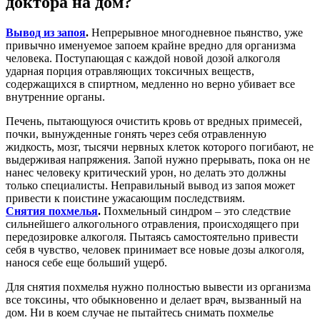
доктора на дом?
Вывод из запоя
.
Непрерывное многодневное пьянство, уже
привычно именуемое запоем крайне вредно для организма
человека. Поступающая с каждой новой дозой алкоголя
ударная порция отравляющих токсичных веществ,
содержащихся в спиртном, медленно но верно убивает все
внутренние органы.
Печень, пытающуюся очистить кровь от вредных примесей,
почки, вынужденные гонять через себя отравленную
жидкость, мозг, тысячи нервных клеток которого погибают, не
выдерживая напряжения. Запой нужно прерывать, пока он не
нанес человеку критический урон, но делать это должны
только специалисты. Неправильный вывод из запоя может
привести к поистине ужасающим последствиям.
Снятия похмелья
.
Похмельный синдром – это следствие
сильнейшего алкогольного отравления, происходящего при
передозировке алкоголя. Пытаясь самостоятельно привести
себя в чувство, человек принимает все новые дозы алкоголя,
нанося себе еще больший ущерб.
Для снятия похмелья нужно полностью вывести из организма
все токсины, что обыкновенно и делает врач, вызванный на
дом. Ни в коем случае не пытайтесь снимать похмелье