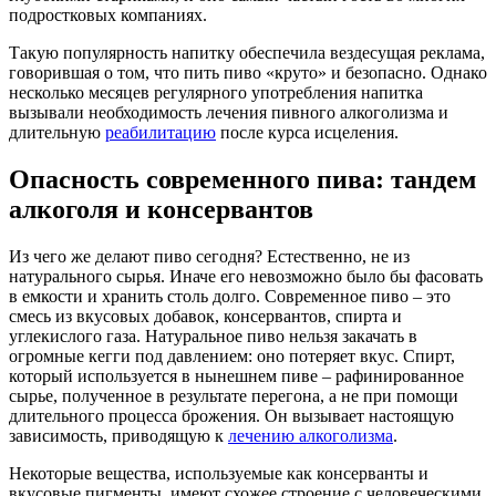
подростковых компаниях.
Такую популярность напитку обеспечила вездесущая реклама,
говорившая о том, что пить пиво «круто» и безопасно. Однако
несколько месяцев регулярного употребления напитка
вызывали необходимость лечения пивного алкоголизма и
длительную
реабилитацию
после курса исцеления.
Опасность современного пива: тандем
алкоголя и консервантов
Из чего же делают пиво сегодня? Естественно, не из
натурального сырья. Иначе его невозможно было бы фасовать
в емкости и хранить столь долго. Современное пиво – это
смесь из вкусовых добавок, консервантов, спирта и
углекислого газа. Натуральное пиво нельзя закачать в
огромные кегги под давлением: оно потеряет вкус. Спирт,
который используется в нынешнем пиве – рафинированное
сырье, полученное в результате перегона, а не при помощи
длительного процесса брожения. Он вызывает настоящую
зависимость, приводящую к
лечению алкоголизма
.
Некоторые вещества, используемые как консерванты и
вкусовые пигменты, имеют схожее строение с человеческими