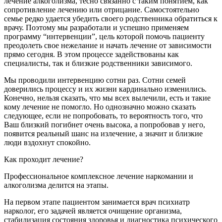
лечение алкоголизма, тесно связанно с таким понятием, как
сопротивление лечению или отрицание. Самостоятельно
семье редко удается убедить своего родственника обратиться к
врачу. Поэтому мы разработали и успешно применяем
программу “интервенции”, цель которой помочь пациенту
преодолеть свое нежелание и начать лечение от зависимости
прямо сегодня. В этом процессе задействованы как
специалисты, так и близкие родственники зависимого.
Мы проводили интервенцию сотни раз. Сотни семей
доверились процессу и их жизни кардинально изменились.
Конечно, нельзя сказать, что мы всех вылечили, есть и такие
кому лечение не помогло. Но однозначно можно сказать
следующее, если не попробовать, то вероятность того, что
Ваш близкий погибнет очень высока, а попробовав у него,
появится реальный шанс на излечение, а значит и близкие
люди вздохнут спокойно.
Как проходит лечение?
Профессиональное комплексное лечение наркомании и
алкоголизма делится на этапы.
На первом этапе пациентом занимается врач психиатр
нарколог, его задачей является очищение организма,
стабилизация состояния здоровья и диагностика психического