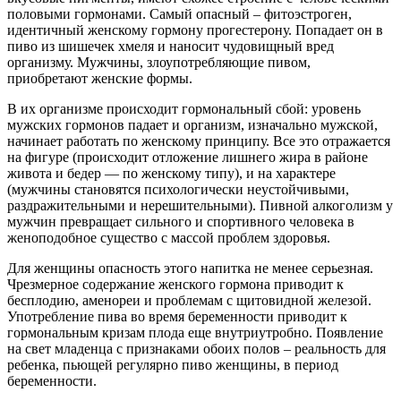
половыми гормонами. Самый опасный – фитоэстроген,
идентичный женскому гормону прогестерону. Попадает он в
пиво из шишечек хмеля и наносит чудовищный вред
организму. Мужчины, злоупотребляющие пивом,
приобретают женские формы.
В их организме происходит гормональный сбой: уровень
мужских гормонов падает и организм, изначально мужской,
начинает работать по женскому принципу. Все это отражается
на фигуре (происходит отложение лишнего жира в районе
живота и бедер — по женскому типу), и на характере
(мужчины становятся психологически неустойчивыми,
раздражительными и нерешительными). Пивной алкоголизм у
мужчин превращает сильного и спортивного человека в
женоподобное существо с массой проблем здоровья.
Для женщины опасность этого напитка не менее серьезная.
Чрезмерное содержание женского гормона приводит к
бесплодию, аменореи и проблемам с щитовидной железой.
Употребление пива во время беременности приводит к
гормональным кризам плода еще внутриутробно. Появление
на свет младенца с признаками обоих полов – реальность для
ребенка, пьющей регулярно пиво женщины, в период
беременности.